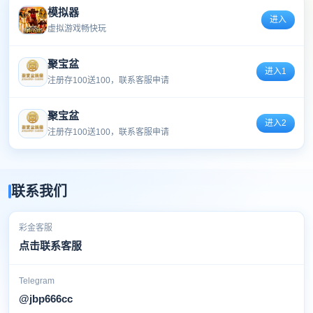
模拟器
进入
虚拟游戏畅快玩
聚宝盆
进入1
注册存100送100，联系客服申请
聚宝盆
进入2
注册存100送100，联系客服申请
联系我们
彩金客服
点击联系客服
Telegram
@jbp666cc