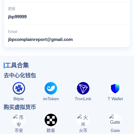
密探
jbp99999
Email
jbpcomplainreport@gmail.com
工具合集
去中心化钱包
Bitpie
imToken
TronLink
T Wallet
购买虚拟货币
币安
欧易
火币
Gate